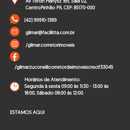
Av Trifon Hanysz 165, Sala 02,
Centro
Pinhão PR, CEP: 85170-000
(42) 99910-1389
gilmar@facillitta.com.br
/gilmar.corretorimoveis
/gilmarzuconellicorretordeimoveiscrecif33045
Horários de Atendimento:
Segunda à sexta 09:00 às 11:30 - 13:00 às
18:00,
Sábado 08:00 às 12:00.
ESTAMOS AQUI