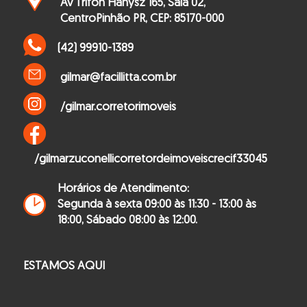
Av Trifon Hanysz 165, Sala 02,
Centro
Pinhão PR, CEP: 85170-000
(42) 99910-1389
gilmar@facillitta.com.br
/gilmar.corretorimoveis
/gilmarzuconellicorretordeimoveiscrecif33045
Horários de Atendimento:
Segunda à sexta 09:00 às 11:30 - 13:00 às
18:00,
Sábado 08:00 às 12:00.
ESTAMOS AQUI